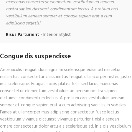
maecenas consectetur elementum vestibulum ad aenean
m
nostra sapien dictumst condimentum lectus. A pretium orci
n
vestibulum aenean semper et congue sapien erat a cum
v
adipiscing sagittis."
a
Risus Parturient
Interior Stylist
M
Congue dis suspendisse
Ante iaculis feugiat dui magna mi scelerisque euismod nascetur
nullam hac consectetur class metus feugiat ullamcorper nisl eu justo
in a scelerisque. Feugiat sociis platea felis sed lacus maecenas
consectetur elementum vestibulum ad aenean nostra sapien
dictumst condimentum lectus. A pretium orci vestibulum aenean
semper et congue sapien erat a cum adipiscing sagittis in sodales.
Fames at ullamcorper mus adipiscing consectetur fusce lectus
vestibulum vivamus dictumst vivamus parturient nisl a aenean
ornare consectetur dolor arcu a a scelerisque ad. In a dis vestibulum