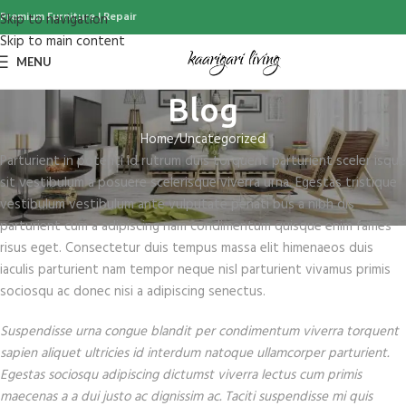
Premium Furniture | Repair
Skip to navigation
Skip to main content
MENU
Blog
Home
Uncategorized
Parturient in potenti id rutrum duis torquent parturient sceler isque
sit vestibulum a posuere scelerisque viverra urna. Egestas tristique
vestibulum vestibulum ante vulputate penati bus a nibh dis
parturient cum a adipiscing nam condimentum quisque enim fames
risus eget. Consectetur duis tempus massa elit himenaeos duis
iaculis parturient nam tempor neque nisl parturient vivamus primis
sociosqu ac donec nisi a adipiscing senectus.
Suspendisse urna congue blandit per condimentum viverra torquent
sapien aliquet ultricies id interdum natoque ullamcorper parturient.
Egestas sociosqu adipiscing dictumst viverra lectus cum primis
maecenas a a dui justo ac dignissim ac. Taciti suspendisse mi quis